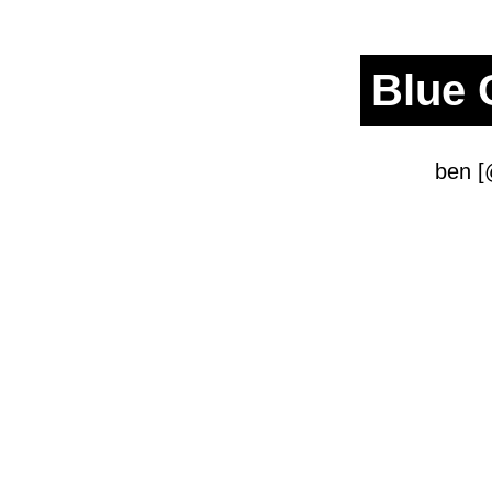
Blue 
ben [